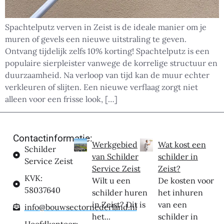
Spachtelputz verven in Zeist is de ideale manier om je
muren of gevels een nieuwe uitstraling te geven.
Ontvang tijdelijk zelfs 10% korting! Spachtelputz is een
populaire sierpleister vanwege de korrelige structuur en
duurzaamheid. Na verloop van tijd kan de muur echter
verkleuren of slijten. Een nieuwe verflaag zorgt niet
alleen voor een frisse look, […]
Contactinformatie:
Werkgebied
Wat kost een
Schilder
van Schilder
schilder in
Service Zeist
Service Zeist
Zeist?
KVK:
Wilt u een
De kosten voor
58037640
schilder huren
het inhuren
in Zeist? Dit is
van een
info@bouwsectornederland.nl
het...
schilder in