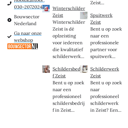
Hoofdkantoor:
Zeist...
030-2072024
Winterschilder
Zeist
Spuitwerk
Bouwsector
Winterschilder
Zeist
Nederland
Zeist is dé
Bent u op zoek
Ga naar onze
oplzeisting
naar een
webshop
voor iedereen
professionele
die kwalitatief
partner voor
schilderwerk...
spuitwerk...
Schildersbedrij
Schilderwerk
f Zeist
Zeist
Bent u op zoek
Bent u op zoek
naar een
naar
professioneel
professioneel
schildersbedrij
schilderwerk
f in Zeist...
in Zeist? Een...