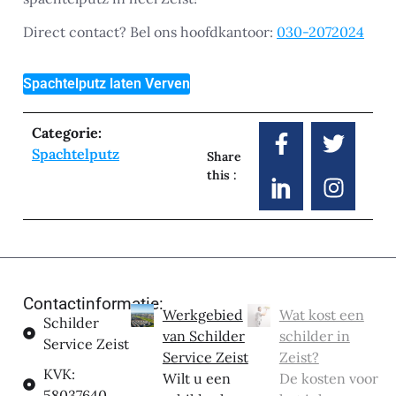
Direct contact? Bel ons hoofdkantoor:
030-2072024
Spachtelputz laten Verven
Categorie:
Spachtelputz
Share
this :
Contactinformatie:
Werkgebied
Wat kost een
Schilder
van Schilder
schilder in
Service Zeist
Service Zeist
Zeist?
KVK:
Wilt u een
De kosten voor
58037640