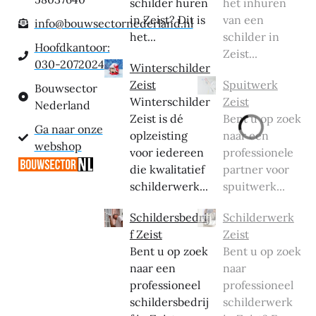
schilder huren
het inhuren
in Zeist? Dit is
van een
info@bouwsectornederland.nl
het...
schilder in
Hoofdkantoor:
Zeist...
030-2072024
Winterschilder
Zeist
Spuitwerk
Bouwsector
Winterschilder
Zeist
Nederland
Zeist is dé
Bent u op zoek
Ga naar onze
oplzeisting
naar een
webshop
voor iedereen
professionele
die kwalitatief
partner voor
schilderwerk...
spuitwerk...
Schildersbedrij
Schilderwerk
f Zeist
Zeist
Bent u op zoek
Bent u op zoek
naar een
naar
professioneel
professioneel
schildersbedrij
schilderwerk