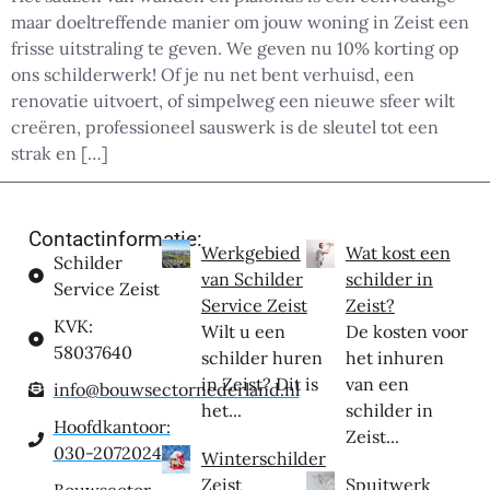
maar doeltreffende manier om jouw woning in Zeist een
frisse uitstraling te geven. We geven nu 10% korting op
ons schilderwerk! Of je nu net bent verhuisd, een
renovatie uitvoert, of simpelweg een nieuwe sfeer wilt
creëren, professioneel sauswerk is de sleutel tot een
strak en […]
Contactinformatie:
Werkgebied
Wat kost een
Schilder
van Schilder
schilder in
Service Zeist
Service Zeist
Zeist?
KVK:
Wilt u een
De kosten voor
58037640
schilder huren
het inhuren
in Zeist? Dit is
van een
info@bouwsectornederland.nl
het...
schilder in
Hoofdkantoor:
Zeist...
030-2072024
Winterschilder
Zeist
Spuitwerk