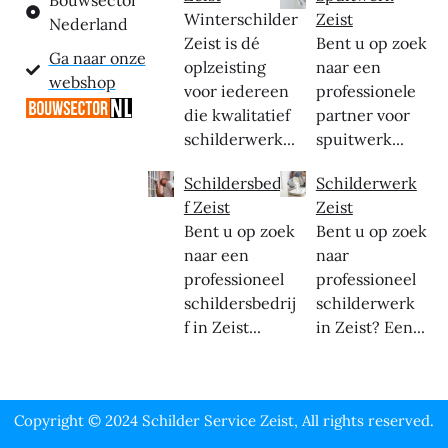
Bouwsector
Winterschilder
Zeist
Nederland
Zeist is dé
Bent u op zoek
Ga naar onze
oplzeisting
naar een
webshop
voor iedereen
professionele
die kwalitatief
partner voor
schilderwerk...
spuitwerk...
Schildersbedrij
Schilderwerk
f Zeist
Zeist
Bent u op zoek
Bent u op zoek
naar een
naar
professioneel
professioneel
schildersbedrij
schilderwerk
f in Zeist...
in Zeist? Een...
Copyright © 2024 Schilder Service Zeist, All rights reserved.