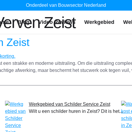
Onderdeel van Bouwsector Nederland
erven Zeist
ome
Blog
Video Reviews
Werkgebied
We
 Zeist
t een strakke en moderne uitstraling. Om die uitstraling comple
rachtige afwerking, maar beschermt het stucwerk ook tegen vuil, 
Werkgebied van Schilder Service Zeist
Wilt u een schilder huren in Zeist? Dit is het...