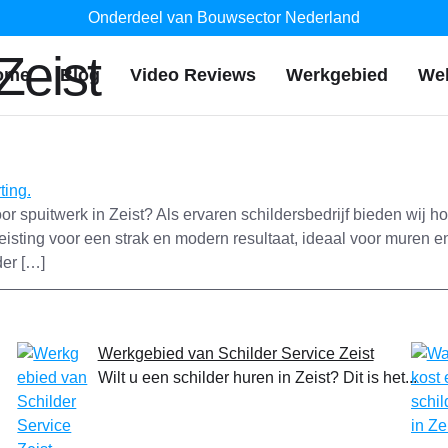
Onderdeel van Bouwsector Nederland
Zeist
ome
Blog
Video Reviews
Werkgebied
We
or spuitwerk in Zeist? Als ervaren schildersbedrijf bieden wij
zeisting voor een strak en modern resultaat, ideaal voor muren e
der […]
Werkgebied van Schilder Service Zeist
Wilt u een schilder huren in Zeist? Dit is het...