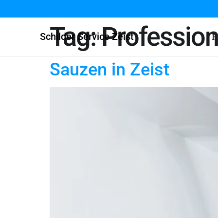
Tag:
Profession
Schilder Service Zeist
H
Sauzen in Zeist