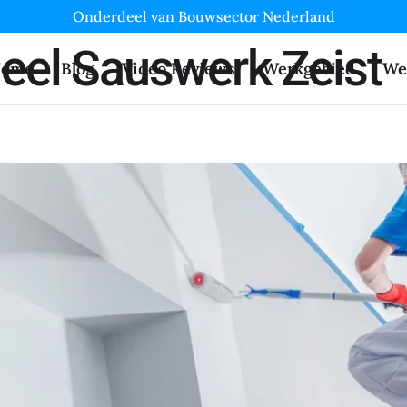
Onderdeel van Bouwsector Nederland
eel Sauswerk Zeist
ome
Blog
Video Reviews
Werkgebied
We