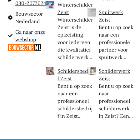
030-2072024
Winterschilder
Zeist
Spuitwerk
Bouwsector
Winterschilder
Zeist
Nederland
Zeist is dé
Bent u op zoek
Ga naar onze
oplzeisting
naar een
webshop
voor iedereen
professionele
die kwalitatief
partner voor
schilderwerk...
spuitwerk...
Schildersbedrij
Schilderwerk
f Zeist
Zeist
Bent u op zoek
Bent u op zoek
naar een
naar
professioneel
professioneel
schildersbedrij
schilderwerk
f in Zeist...
in Zeist? Een...