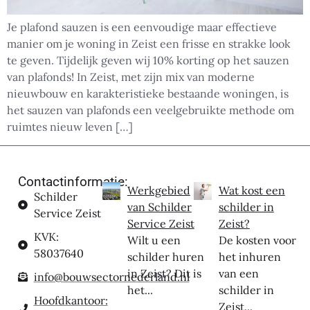
Je plafond sauzen is een eenvoudige maar effectieve
manier om je woning in Zeist een frisse en strakke look
te geven. Tijdelijk geven wij 10% korting op het sauzen
van plafonds! In Zeist, met zijn mix van moderne
nieuwbouw en karakteristieke bestaande woningen, is
het sauzen van plafonds een veelgebruikte methode om
ruimtes nieuw leven […]
Contactinformatie:
Werkgebied
Wat kost een
Schilder
van Schilder
schilder in
Service Zeist
Service Zeist
Zeist?
KVK:
Wilt u een
De kosten voor
58037640
schilder huren
het inhuren
in Zeist? Dit is
van een
info@bouwsectornederland.nl
het...
schilder in
Hoofdkantoor:
Zeist...