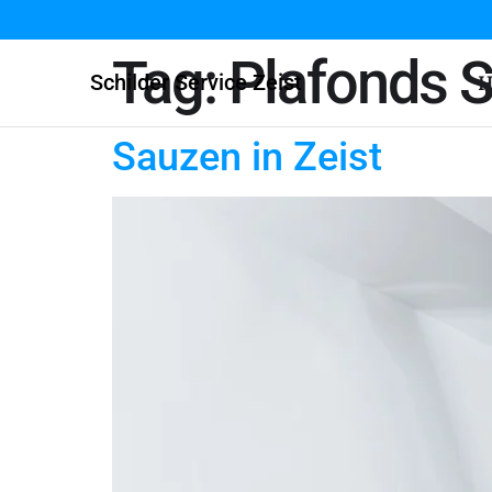
Tag:
Plafonds S
Schilder Service Zeist
H
Sauzen in Zeist