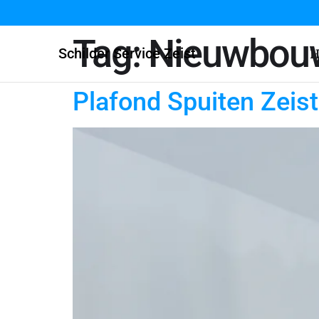
Tag:
Nieuwbouw
Schilder Service Zeist
H
Plafond Spuiten Zeist