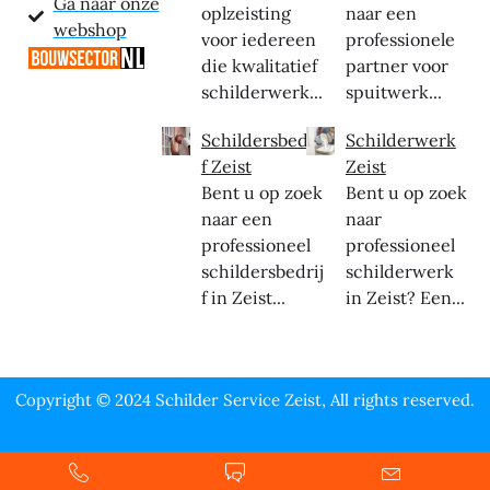
Ga naar onze
oplzeisting
naar een
webshop
voor iedereen
professionele
die kwalitatief
partner voor
schilderwerk...
spuitwerk...
Schildersbedrij
Schilderwerk
f Zeist
Zeist
Bent u op zoek
Bent u op zoek
naar een
naar
professioneel
professioneel
schildersbedrij
schilderwerk
f in Zeist...
in Zeist? Een...
Copyright © 2024 Schilder Service Zeist, All rights reserved.