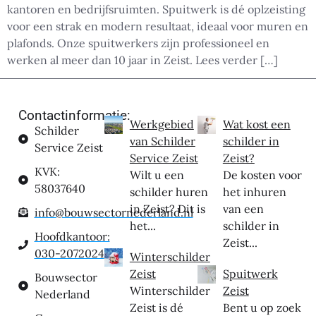
kantoren en bedrijfsruimten. Spuitwerk is dé oplzeisting
voor een strak en modern resultaat, ideaal voor muren en
plafonds. Onze spuitwerkers zijn professioneel en
werken al meer dan 10 jaar in Zeist. Lees verder […]
Contactinformatie:
Werkgebied
Wat kost een
Schilder
van Schilder
schilder in
Service Zeist
Service Zeist
Zeist?
KVK:
Wilt u een
De kosten voor
58037640
schilder huren
het inhuren
in Zeist? Dit is
van een
info@bouwsectornederland.nl
het...
schilder in
Hoofdkantoor:
Zeist...
030-2072024
Winterschilder
Zeist
Spuitwerk
Bouwsector
Winterschilder
Zeist
Nederland
Zeist is dé
Bent u op zoek