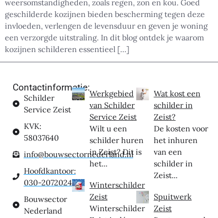
weersomstandigheden, zoals regen, zon en kou. Goed
geschilderde kozijnen bieden bescherming tegen deze
invloeden, verlengen de levensduur en geven je woning
een verzorgde uitstraling. In dit blog ontdek je waarom
kozijnen schilderen essentieel […]
Contactinformatie:
Werkgebied
Wat kost een
Schilder
van Schilder
schilder in
Service Zeist
Service Zeist
Zeist?
KVK:
Wilt u een
De kosten voor
58037640
schilder huren
het inhuren
in Zeist? Dit is
van een
info@bouwsectornederland.nl
het...
schilder in
Hoofdkantoor:
Zeist...
030-2072024
Winterschilder
Zeist
Spuitwerk
Bouwsector
Winterschilder
Zeist
Nederland