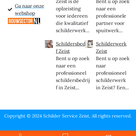
Zeist is dé
Bent u op zoek
Ga naar onze
oplzeisting
naar een
webshop
voor iedereen
professionele
die kwalitatief
partner voor
schilderwerk...
spuitwerk...
Schildersbedrij
Schilderwerk
f Zeist
Zeist
Bent u op zoek
Bent u op zoek
naar een
naar
professioneel
professioneel
schildersbedrij
schilderwerk
f in Zeist...
in Zeist? Een...
Copyright © 2024 Schilder Service Zeist, All rights reserved.