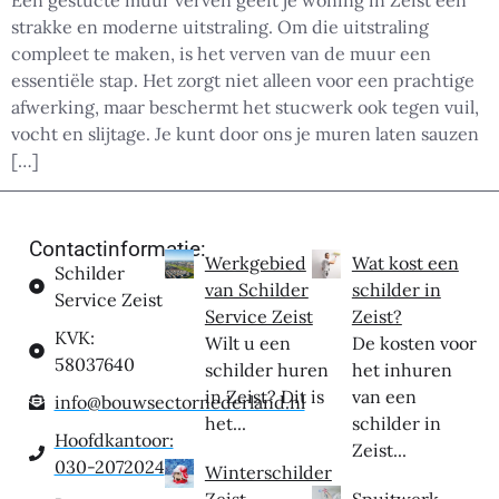
Een gestucte muur verven geeft je woning in Zeist een
strakke en moderne uitstraling. Om die uitstraling
compleet te maken, is het verven van de muur een
essentiële stap. Het zorgt niet alleen voor een prachtige
afwerking, maar beschermt het stucwerk ook tegen vuil,
vocht en slijtage. Je kunt door ons je muren laten sauzen
[…]
Contactinformatie:
Werkgebied
Wat kost een
Schilder
van Schilder
schilder in
Service Zeist
Service Zeist
Zeist?
KVK:
Wilt u een
De kosten voor
58037640
schilder huren
het inhuren
in Zeist? Dit is
van een
info@bouwsectornederland.nl
het...
schilder in
Hoofdkantoor:
Zeist...
030-2072024
Winterschilder
Zeist
Spuitwerk