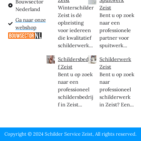
Bouwsector
Winterschilder
Zeist
Nederland
Zeist is dé
Bent u op zoek
Ga naar onze
oplzeisting
naar een
webshop
voor iedereen
professionele
die kwalitatief
partner voor
schilderwerk...
spuitwerk...
Schildersbedrij
Schilderwerk
f Zeist
Zeist
Bent u op zoek
Bent u op zoek
naar een
naar
professioneel
professioneel
schildersbedrij
schilderwerk
f in Zeist...
in Zeist? Een...
Copyright © 2024 Schilder Service Zeist, All rights reserved.