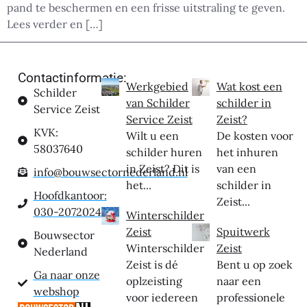
pand te beschermen en een frisse uitstraling te geven.
Lees verder en […]
Contactinformatie:
Werkgebied
Wat kost een
Schilder
van Schilder
schilder in
Service Zeist
Service Zeist
Zeist?
KVK:
Wilt u een
De kosten voor
58037640
schilder huren
het inhuren
in Zeist? Dit is
van een
info@bouwsectornederland.nl
het...
schilder in
Hoofdkantoor:
Zeist...
030-2072024
Winterschilder
Zeist
Spuitwerk
Bouwsector
Winterschilder
Zeist
Nederland
Zeist is dé
Bent u op zoek
Ga naar onze
oplzeisting
naar een
webshop
voor iedereen
professionele