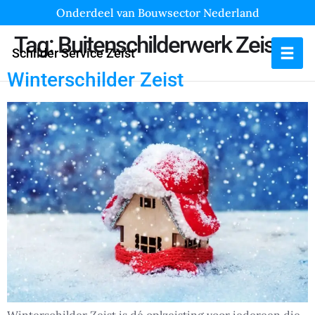
Onderdeel van Bouwsector Nederland
Tag:
Buitenschilderwerk Zeist
Schilder Service Zeist
Winterschilder Zeist