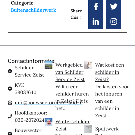
Categorie:
Buitenschilderwerk
Share
this :
Contactinformatie:
Werkgebied
Wat kost een
Schilder
van Schilder
schilder in
Service Zeist
Service Zeist
Zeist?
KVK:
Wilt u een
De kosten voor
58037640
schilder huren
het inhuren
in Zeist? Dit is
van een
info@bouwsectornederland.nl
het...
schilder in
Hoofdkantoor:
Zeist...
030-2072024
Winterschilder
Zeist
Spuitwerk
Bouwsector